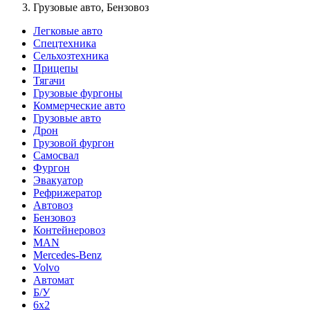
Грузовые авто, Бензовоз
Легковые авто
Спецтехника
Сельхозтехника
Прицепы
Тягачи
Грузовые фургоны
Коммерческие авто
Грузовые авто
Дрон
Грузовой фургон
Самосвал
Фургон
Эвакуатор
Рефрижератор
Автовоз
Бензовоз
Контейнеровоз
MAN
Mercedes-Benz
Volvo
Автомат
Б/У
6x2