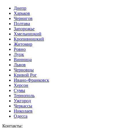
Днепр
Харьков
Чернигов
Полтава
Запорожье
Хмельницкий
Кропивницкий
Житомир
Ровно
Луцк
Винница
Львов
Черновцы
Кривой Рог
Ивано-Франковск
Херсон
Сумы
Тернополь
Ужгород
Черкассы
Николаев
Одесса
Контакты
: