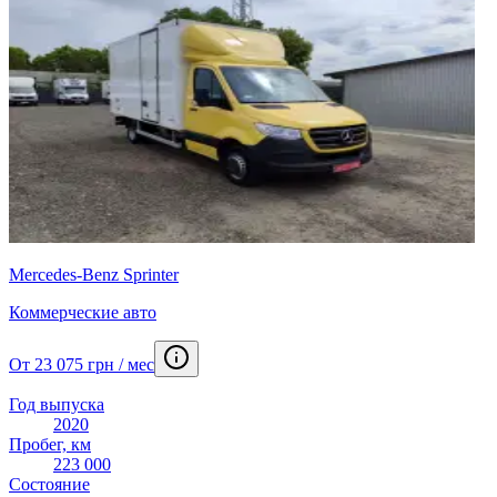
Mercedes-Benz Sprinter
Коммерческие авто
От 23 075 грн / мес
Год выпуска
2020
Пробег, км
223 000
Состояние