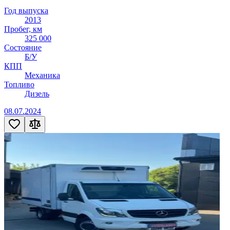
Год выпуска
2013
Пробег, км
325 000
Состояние
Б/У
КПП
Механика
Топливо
Дизель
08.07.2024