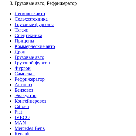
Грузовые авто, Рефрижератор
Легковые авто
Сельхозтехника
Грузовые фургоны
Тягачи
Спецтехника
Прицепы
Коммерческие авто
Дрон
Грузовые авто
Грузовой фургон
Фургон
Самосвал
Рефрижератор
Автовоз
Бензовоз
Эвакуатор
Контейнеровоз
Citroen
Fiat
IVECO
MAN
Mercedes-Benz
Renault