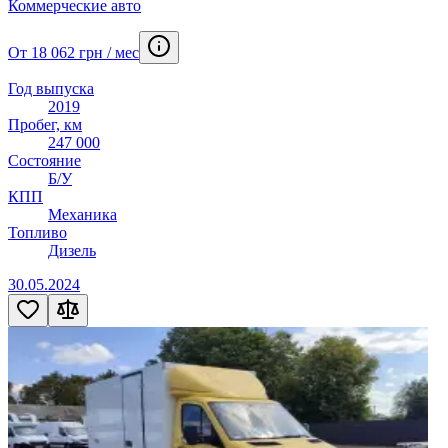
Коммерческие авто
От 18 062 грн / мес
Год выпуска
2019
Пробег, км
247 000
Состояние
Б/У
КПП
Механика
Топливо
Дизель
30.05.2024