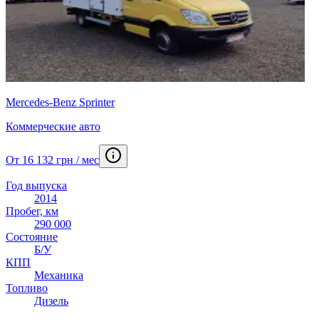
Mercedes-Benz Sprinter
Коммерческие авто
От 16 132 грн / мес
Год выпуска
2014
Пробег, км
290 000
Состояние
Б/У
КПП
Механика
Топливо
Дизель