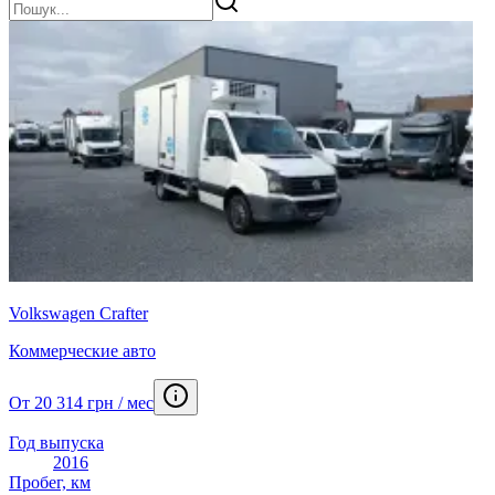
Volkswagen Crafter
Коммерческие авто
От 20 314 грн / мес
Год выпуска
2016
Пробег, км