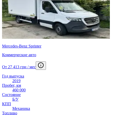
Mercedes-Benz Sprinter
Коммерческие авто
От 27 413 грн / мес
Год выпуска
2019
Пробег, км
460 000
Состояние
Б/У
КПП
Механика
Топливо