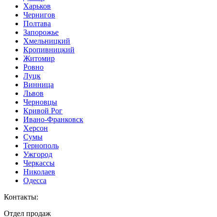
Харьков
Чернигов
Полтава
Запорожье
Хмельницкий
Кропивницкий
Житомир
Ровно
Луцк
Винница
Львов
Черновцы
Кривой Рог
Ивано-Франковск
Херсон
Сумы
Тернополь
Ужгород
Черкассы
Николаев
Одесса
Контакты
:
Отдел продаж