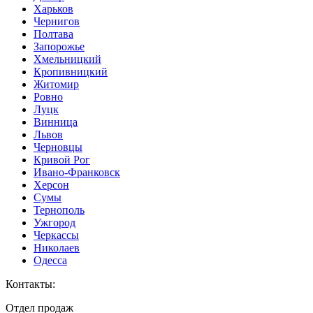
Харьков
Чернигов
Полтава
Запорожье
Хмельницкий
Кропивницкий
Житомир
Ровно
Луцк
Винница
Львов
Черновцы
Кривой Рог
Ивано-Франковск
Херсон
Сумы
Тернополь
Ужгород
Черкассы
Николаев
Одесса
Контакты
:
Отдел продаж