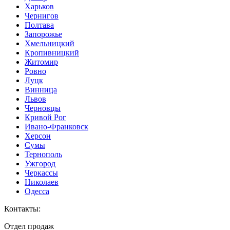
Харьков
Чернигов
Полтава
Запорожье
Хмельницкий
Кропивницкий
Житомир
Ровно
Луцк
Винница
Львов
Черновцы
Кривой Рог
Ивано-Франковск
Херсон
Сумы
Тернополь
Ужгород
Черкассы
Николаев
Одесса
Контакты
:
Отдел продаж