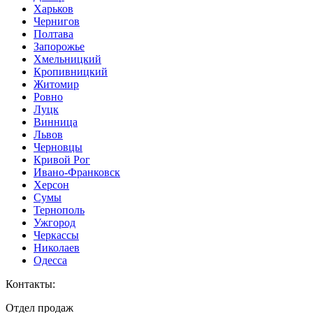
Харьков
Чернигов
Полтава
Запорожье
Хмельницкий
Кропивницкий
Житомир
Ровно
Луцк
Винница
Львов
Черновцы
Кривой Рог
Ивано-Франковск
Херсон
Сумы
Тернополь
Ужгород
Черкассы
Николаев
Одесса
Контакты
:
Отдел продаж