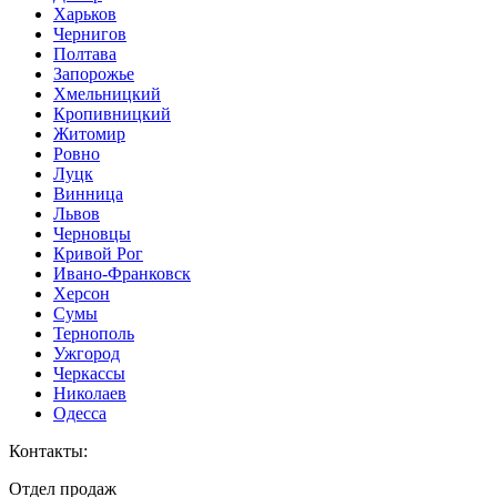
Харьков
Чернигов
Полтава
Запорожье
Хмельницкий
Кропивницкий
Житомир
Ровно
Луцк
Винница
Львов
Черновцы
Кривой Рог
Ивано-Франковск
Херсон
Сумы
Тернополь
Ужгород
Черкассы
Николаев
Одесса
Контакты
:
Отдел продаж