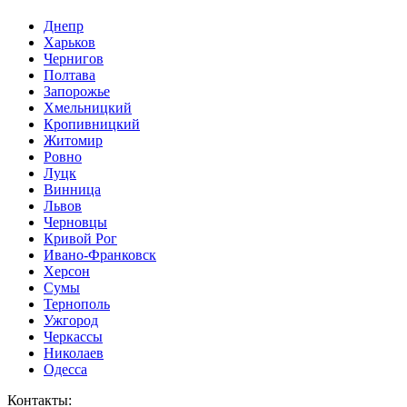
Днепр
Харьков
Чернигов
Полтава
Запорожье
Хмельницкий
Кропивницкий
Житомир
Ровно
Луцк
Винница
Львов
Черновцы
Кривой Рог
Ивано-Франковск
Херсон
Сумы
Тернополь
Ужгород
Черкассы
Николаев
Одесса
Контакты
: