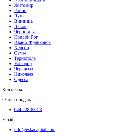
Житомир
Ровно
Луцк
Винница
Львов
Черновцы
Кривой Рог
Ивано-Франковск
Херсон
Сумы
Тернополь
Ужгород
Черкассы
Николаев
Одесса
Контакты
:
Отдел продаж
044 228-88-58
Email
info@eskacapital.com