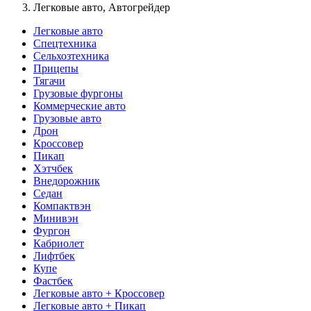
Легковые авто, Автогрейдер
Легковые авто
Спецтехника
Сельхозтехника
Прицепы
Тягачи
Грузовые фургоны
Коммерческие авто
Грузовые авто
Дрон
Кроссовер
Пикап
Хэтчбек
Внедорожник
Седан
Компактвэн
Минивэн
Фургон
Кабриолет
Лифтбек
Купе
Фастбек
Легковые авто + Кроссовер
Легковые авто + Пикап