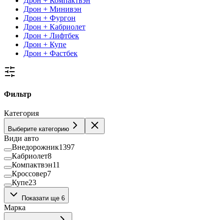
Дрон + Компактвэн
Дрон + Минивэн
Дрон + Фургон
Дрон + Кабриолет
Дрон + Лифтбек
Дрон + Купе
Дрон + Фастбек
Фильтр
Категория
Выберите категорию
Види авто
Внедорожник
1397
Кабриолет
8
Компактвэн
11
Кроссовер
7
Купе
23
Лифтбек
36
Показати ще 6
Минивэн
39
Марка
Пикап
38
Седан
443