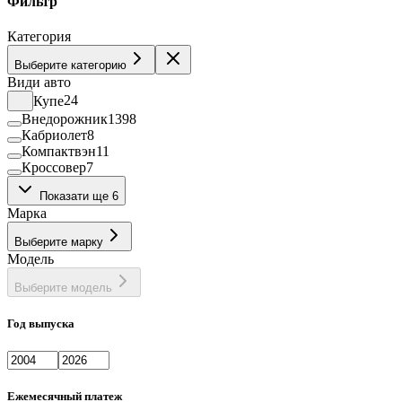
Фильтр
Категория
Выберите категорию
Види авто
Купе
24
Внедорожник
1398
Кабриолет
8
Компактвэн
11
Кроссовер
7
Лифтбек
36
Показати ще 6
Минивэн
39
Марка
Пикап
38
Седан
443
Выберите марку
Фастбек
1
Модель
Хэтчбек
133
Выберите модель
Год выпуска
Ежемесячный платеж