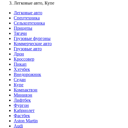
Легковые авто, Купе
Легковые авто
Спецтехника
Сельхозтехника
Прицепы
Тягачи
Грузовые фургоны
Коммерческие авто
Грузовые авто
Дрон
Кроссовер
Пикап
Хэтчбек
Внедорожник
Седан
Купе
Компактвэн
Минивэн
Лифтбек
Фургон
Кабриолет
Фастбек
Aston Martin
Audi