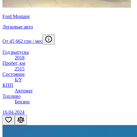
Ford Mustang
Легковые авто
От 45 662 грн / мес
Год выпуска
2018
Пробег, км
2515
Состояние
Б/У
КПП
Автомат
Топливо
Бензин
16.04.2024