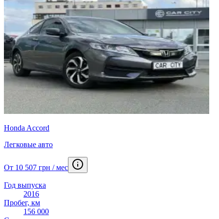
Honda Accord
Легковые авто
От 10 507 грн / мес
Год выпуска
2016
Пробег, км
156 000