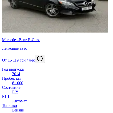
Mercedes-Benz E-Class
Легковые авто
От 15 119 грн / мес
Год выпуска
2014
Пробег, км
81 000
Состояние
Б/У
КПП
Автомат
Топливо
Бензин