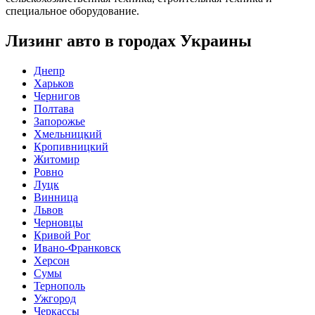
специальное оборудование.
Лизинг авто в городах Украины
Днепр
Харьков
Чернигов
Полтава
Запорожье
Хмельницкий
Кропивницкий
Житомир
Ровно
Луцк
Винница
Львов
Черновцы
Кривой Рог
Ивано-Франковск
Херсон
Сумы
Тернополь
Ужгород
Черкассы