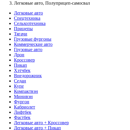
Легковые авто, Полуприцеп-самосвал
Легковые авто
Спецтехника
Сельхозтехника
Прицепы
Тягачи
Грузовые фургоны
Коммерческие авто
Грузовые авто
Дрон
Кроссовер
Пикап
Хэтчбек
Внедорожник
Седан
Купе
Компактвэн
Минивэн
Фургон
Кабриолет
Лифтбек
Фастбек
Легковые авто + Кроссовер
Легковые авто + Пикап