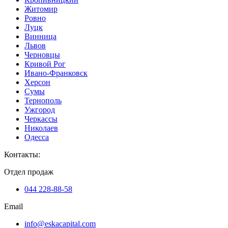
Житомир
Ровно
Луцк
Винница
Львов
Черновцы
Кривой Рог
Ивано-Франковск
Херсон
Сумы
Тернополь
Ужгород
Черкассы
Николаев
Одесса
Контакты
:
Отдел продаж
044 228-88-58
Email
info@eskacapital.com