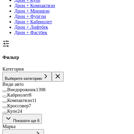
Дрон + Купе
Дрон + Компактвэн
Дрон + Минивэн
Дрон + Фургон
Дрон + Кабриолет
Дрон + Лифтбек
Дрон + Фастбек
Фильтр
Категория
Выберите категорию
Види авто
Внедорожник
1398
Кабриолет
8
Компактвэн
11
Кроссовер
7
Купе
24
Лифтбек
36
Показати ще 6
Минивэн
39
Марка
Пикап
38
Седан
443