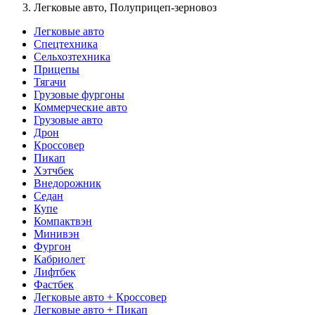
Легковые авто, Полуприцеп-зерновоз
Легковые авто
Спецтехника
Сельхозтехника
Прицепы
Тягачи
Грузовые фургоны
Коммерческие авто
Грузовые авто
Дрон
Кроссовер
Пикап
Хэтчбек
Внедорожник
Седан
Купе
Компактвэн
Минивэн
Фургон
Кабриолет
Лифтбек
Фастбек
Легковые авто + Кроссовер
Легковые авто + Пикап