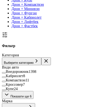
Дрон + Купе
Дрон + Компактвэн
Дрон + Минивэн
Дрон + Фургон
Дрон + Кабриолет
Дрон + Лифтбек
Дрон + Фастбек
Фильтр
Категория
Выберите категорию
Види авто
Внедорожник
1398
Кабриолет
8
Компактвэн
11
Кроссовер
7
Купе
24
Лифтбек
36
Показати ще 6
Минивэн
39
Марка
Пикап
38
Седан
443