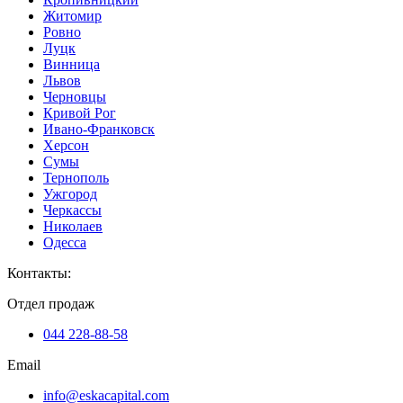
Житомир
Ровно
Луцк
Винница
Львов
Черновцы
Кривой Рог
Ивано-Франковск
Херсон
Сумы
Тернополь
Ужгород
Черкассы
Николаев
Одесса
Контакты
:
Отдел продаж
044 228-88-58
Email
info@eskacapital.com