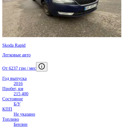
Skoda Rapid
Легковые авто
От 6237 грн / мес
Год выпуска
2016
Пробег, км
215 400
Состояние
Б/У
КПП
Не указано
Топливо
Бензин