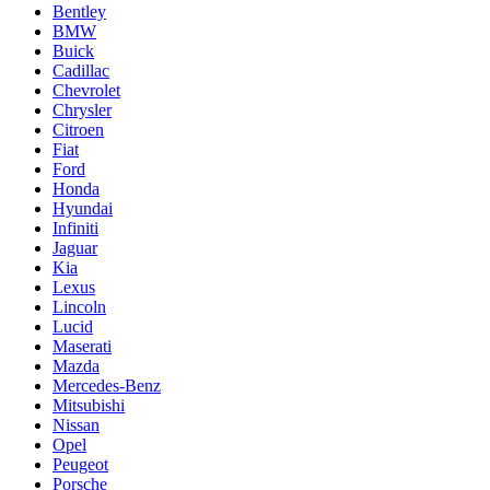
Bentley
BMW
Buick
Cadillac
Chevrolet
Chrysler
Citroen
Fiat
Ford
Honda
Hyundai
Infiniti
Jaguar
Kia
Lexus
Lincoln
Lucid
Maserati
Mazda
Mercedes-Benz
Mitsubishi
Nissan
Opel
Peugeot
Porsche