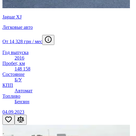
Jaguar XJ
Легковые авто
От 14 328 грн / мес
Год выпуска
2016
Пробег, км
148 158
Состояние
Б/У
КПП
Автомат
Топливо
Бензин
04.09.2023