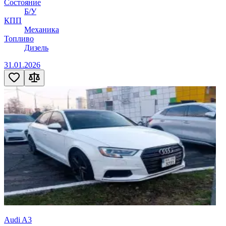
Состояние
Б/У
КПП
Механика
Топливо
Дизель
31.01.2026
Audi A3