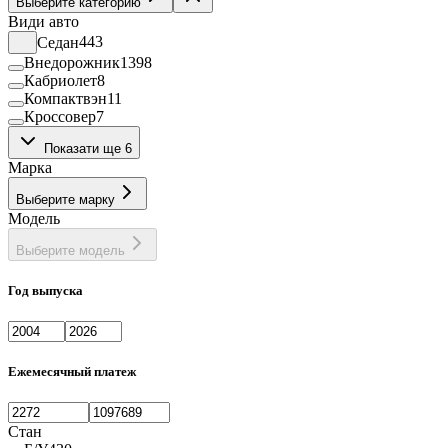
Выберите категорию
Види авто
Седан
443
Внедорожник
1398
Кабриолет
8
Компактвэн
11
Кроссовер
7
Купе
24
Показати ще 6
Лифтбек
36
Марка
Минивэн
39
Пикап
38
Выберите марку
Фастбек
1
Модель
Хэтчбек
133
Выберите модель
Год выпуска
Ежемесячный платеж
Стан