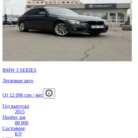
BMW 3 SERIES
Легковые авто
От 12 096 грн / мес
Год выпуска
2015
Пробег, км
88 000
Состояние
Б/У