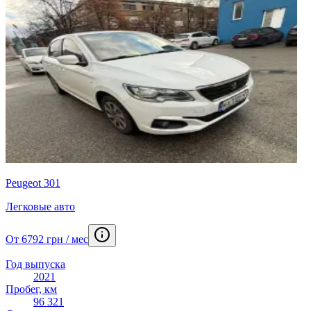
Peugeot 301
Легковые авто
От 6792 грн / мес
Год выпуска
2021
Пробег, км
96 321