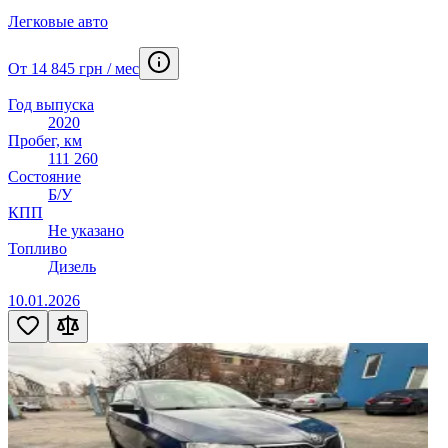
Легковые авто
От 14 845 грн / мес
Год выпуска
2020
Пробег, км
111 260
Состояние
Б/У
КПП
Не указано
Топливо
Дизель
10.01.2026