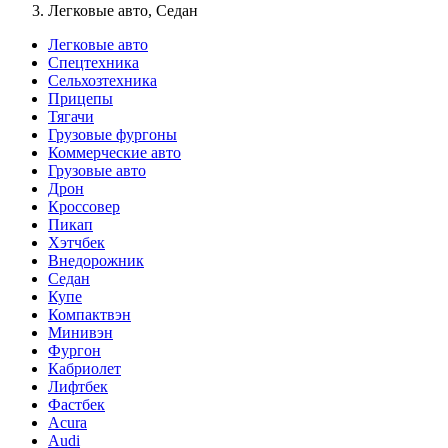
Легковые авто, Седан
Легковые авто
Спецтехника
Сельхозтехника
Прицепы
Тягачи
Грузовые фургоны
Коммерческие авто
Грузовые авто
Дрон
Кроссовер
Пикап
Хэтчбек
Внедорожник
Седан
Купе
Компактвэн
Минивэн
Фургон
Кабриолет
Лифтбек
Фастбек
Acura
Audi