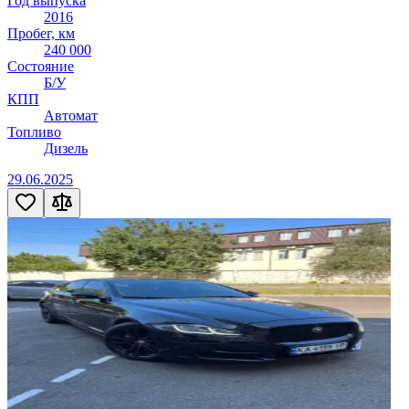
Год выпуска
2016
Пробег, км
240 000
Состояние
Б/У
КПП
Автомат
Топливо
Дизель
29.06.2025