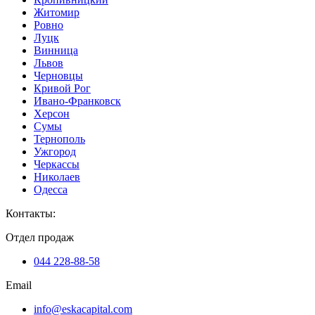
Житомир
Ровно
Луцк
Винница
Львов
Черновцы
Кривой Рог
Ивано-Франковск
Херсон
Сумы
Тернополь
Ужгород
Черкассы
Николаев
Одесса
Контакты
:
Отдел продаж
044 228-88-58
Email
info@eskacapital.com