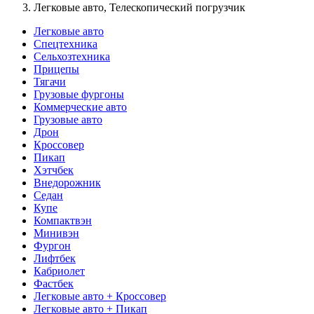
Легковые авто, Телескопический погрузчик
Легковые авто
Спецтехника
Сельхозтехника
Прицепы
Тягачи
Грузовые фургоны
Коммерческие авто
Грузовые авто
Дрон
Кроссовер
Пикап
Хэтчбек
Внедорожник
Седан
Купе
Компактвэн
Минивэн
Фургон
Лифтбек
Кабриолет
Фастбек
Легковые авто + Кроссовер
Легковые авто + Пикап