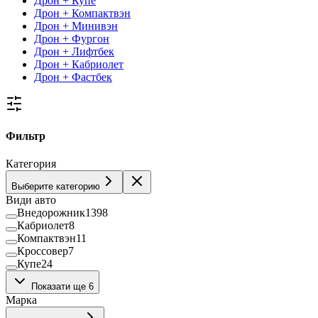
Дрон + Купе
Дрон + Компактвэн
Дрон + Минивэн
Дрон + Фургон
Дрон + Лифтбек
Дрон + Кабриолет
Дрон + Фастбек
Фильтр
Категория
Выберите категорию
Види авто
Внедорожник
1398
Кабриолет
8
Компактвэн
11
Кроссовер
7
Купе
24
Лифтбек
36
Показати ще 6
Минивэн
39
Марка
Пикап
38
Седан
443