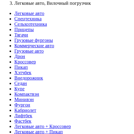
Легковые авто, Вилочный погрузчик
Легковые авто
Спецтехника
Сельхозтехника
Прицепы
Тягачи
Грузовые фургоны
Коммерческие авто
Грузовые авто
Дрон
Кроссовер
Пикап
Хэтчбек
Внедорожник
Седан
Купе
Компактвэн
Минивэн
Фургон
Кабриолет
Лифтбек
Фастбек
Легковые авто + Кроссовер
Легковые авто + Пикап