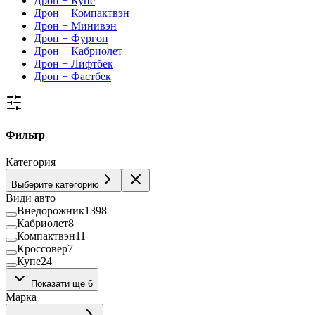
Дрон + Купе
Дрон + Компактвэн
Дрон + Минивэн
Дрон + Фургон
Дрон + Кабриолет
Дрон + Лифтбек
Дрон + Фастбек
Фильтр
Категория
Выберите категорию
Види авто
Внедорожник
1398
Кабриолет
8
Компактвэн
11
Кроссовер
7
Купе
24
Лифтбек
36
Показати ще 6
Минивэн
39
Марка
Пикап
38
Седан
443