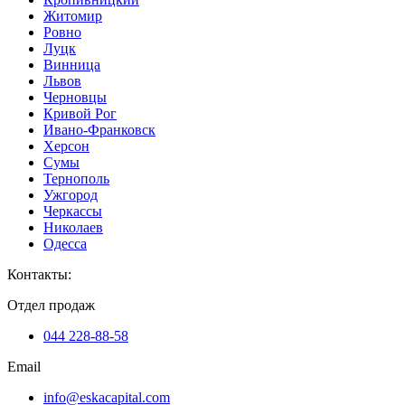
Житомир
Ровно
Луцк
Винница
Львов
Черновцы
Кривой Рог
Ивано-Франковск
Херсон
Сумы
Тернополь
Ужгород
Черкассы
Николаев
Одесса
Контакты
:
Отдел продаж
044 228-88-58
Email
info@eskacapital.com