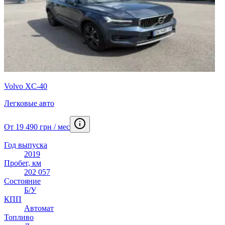
Volvo XC-40
Легковые авто
От 19 490 грн / мес
Год выпуска
2019
Пробег, км
202 057
Состояние
Б/У
КПП
Автомат
Топливо