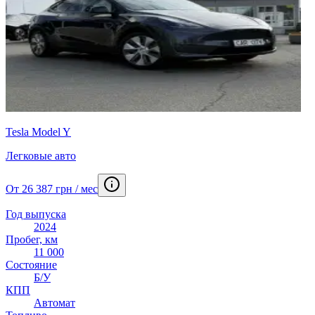
Tesla Model Y
Легковые авто
От 26 387 грн / мес
Год выпуска
2024
Пробег, км
11 000
Состояние
Б/У
КПП
Автомат