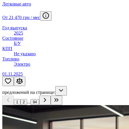
Легковые авто
От 21 470 грн / мес
Год выпуска
2025
Состояние
Б/У
КПП
Не указано
Топливо
Электро
01.11.2025
предложений на странице:
...
1
2
94