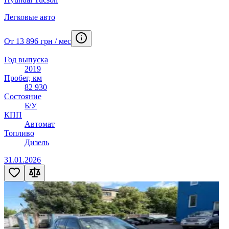
Легковые авто
От 13 896 грн / мес
Год выпуска
2019
Пробег, км
82 930
Состояние
Б/У
КПП
Автомат
Топливо
Дизель
31.01.2026