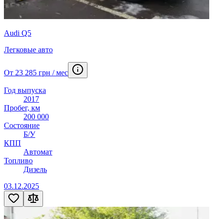
Audi Q5
Легковые авто
От 23 285 грн / мес
Год выпуска
2017
Пробег, км
200 000
Состояние
Б/У
КПП
Автомат
Топливо
Дизель
03.12.2025