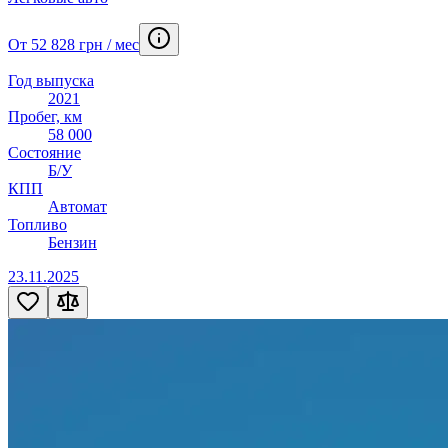
От 52 828 грн / мес
Год выпуска
2021
Пробег, км
58 000
Состояние
Б/У
КПП
Автомат
Топливо
Бензин
23.11.2025