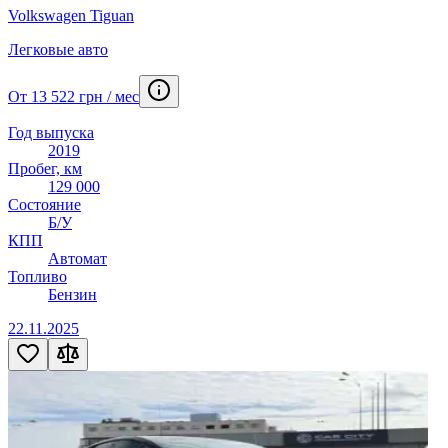
Volkswagen Tiguan
Легковые авто
От 13 522 грн / мес
Год выпуска
2019
Пробег, км
129 000
Состояние
Б/У
КПП
Автомат
Топливо
Бензин
22.11.2025