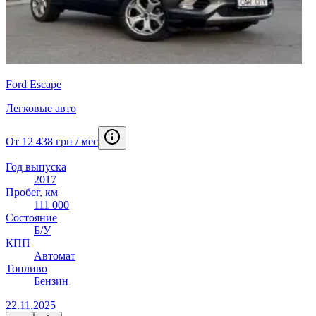
Ford Escape
Легковые авто
От 12 438 грн / мес
Год выпуска
2017
Пробег, км
111 000
Состояние
Б/У
КПП
Автомат
Топливо
Бензин
22.11.2025