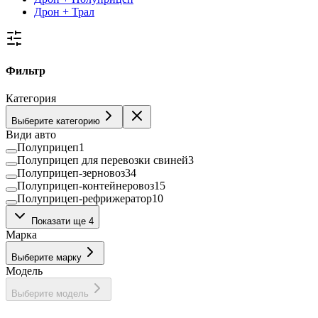
Дрон + Трал
Фильтр
Категория
Выберите категорию
Види авто
Полуприцеп
1
Полуприцеп для перевозки свиней
3
Полуприцеп-зерновоз
34
Полуприцеп-контейнеровоз
15
Полуприцеп-рефрижератор
10
Полуприцеп-самосвал
54
Показати ще 4
Полуприцеп-цистерна
28
Марка
Тентованный полуприцеп
55
Трал
2
Выберите марку
Модель
Выберите модель