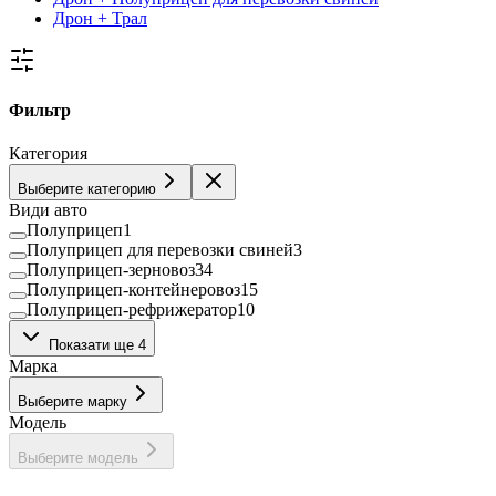
Дрон + Трал
Фильтр
Категория
Выберите категорию
Види авто
Полуприцеп
1
Полуприцеп для перевозки свиней
3
Полуприцеп-зерновоз
34
Полуприцеп-контейнеровоз
15
Полуприцеп-рефрижератор
10
Полуприцеп-самосвал
54
Показати ще 4
Полуприцеп-цистерна
28
Марка
Тентованный полуприцеп
55
Трал
2
Выберите марку
Модель
Выберите модель