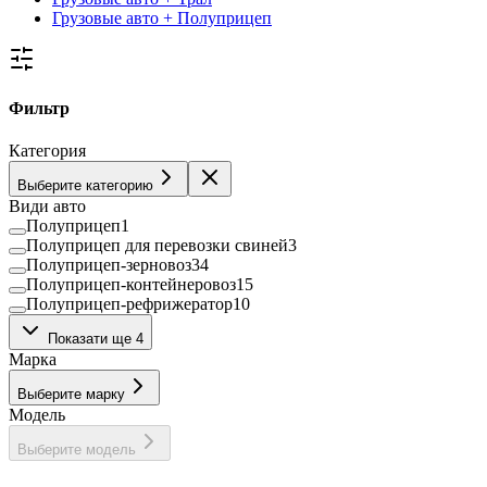
Грузовые авто + Полуприцеп
Фильтр
Категория
Выберите категорию
Види авто
Полуприцеп
1
Полуприцеп для перевозки свиней
3
Полуприцеп-зерновоз
34
Полуприцеп-контейнеровоз
15
Полуприцеп-рефрижератор
10
Полуприцеп-самосвал
54
Показати ще 4
Полуприцеп-цистерна
28
Марка
Тентованный полуприцеп
55
Трал
2
Выберите марку
Модель
Выберите модель