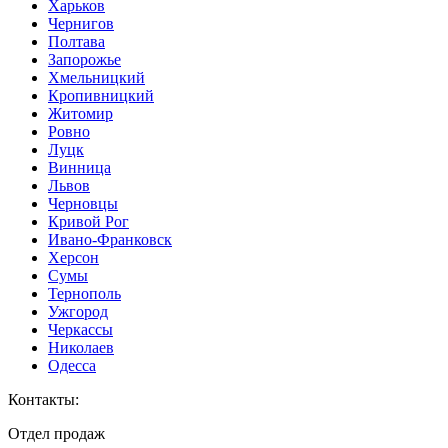
Харьков
Чернигов
Полтава
Запорожье
Хмельницкий
Кропивницкий
Житомир
Ровно
Луцк
Винница
Львов
Черновцы
Кривой Рог
Ивано-Франковск
Херсон
Сумы
Тернополь
Ужгород
Черкассы
Николаев
Одесса
Контакты
:
Отдел продаж