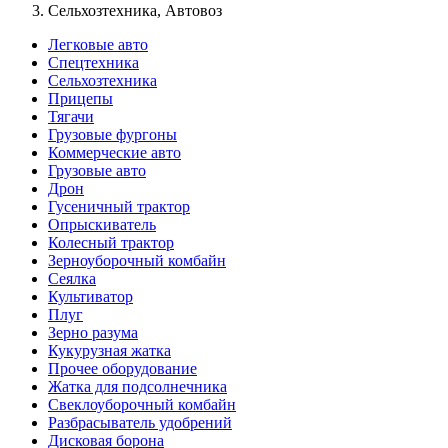
Сельхозтехника, Автовоз
Легковые авто
Спецтехника
Сельхозтехника
Прицепы
Тягачи
Грузовые фургоны
Коммерческие авто
Грузовые авто
Дрон
Гусеничный трактор
Опрыскиватель
Колесный трактор
Зерноуборочный комбайн
Сеялка
Культиватор
Плуг
Зерно разума
Кукурузная жатка
Прочее оборудование
Жатка для подсолнечника
Свеклоуборочный комбайн
Разбрасыватель удобрений
Дисковая борона