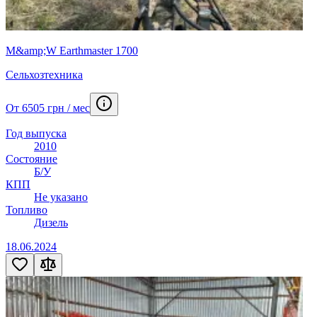
M&amp;W Earthmaster 1700
Сельхозтехника
От 6505 грн / мес
Год выпуска
2010
Состояние
Б/У
КПП
Не указано
Топливо
Дизель
18.06.2024