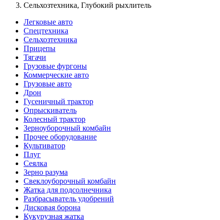
Сельхозтехника, Глубокий рыхлитель
Легковые авто
Спецтехника
Сельхозтехника
Прицепы
Тягачи
Грузовые фургоны
Коммерческие авто
Грузовые авто
Дрон
Гусеничный трактор
Опрыскиватель
Колесный трактор
Зерноуборочный комбайн
Прочее оборудование
Культиватор
Плуг
Сеялка
Зерно разума
Свеклоуборочный комбайн
Жатка для подсолнечника
Разбрасыватель удобрений
Дисковая борона
Кукурузная жатка