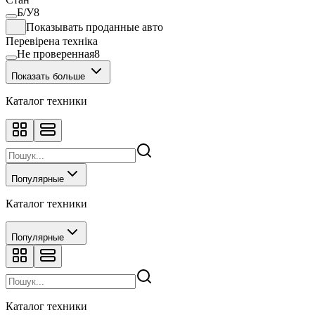
Разбрасыватель удобрений
5
Б/У
8
Свеклоуборочный комбайн
10
Показывать проданные авто
Сеялка
36
Перевірена техніка
Тележка для жатки
3
Не проверенная
8
Телескопический погрузчик
5
Показать больше
Каталог техники
Популярные
Каталог техники
Популярные
Каталог техники