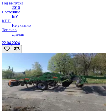
Год выпуска
2016
Состояние
Б/У
КПП
Не указано
Топливо
Дизель
22.04.2024