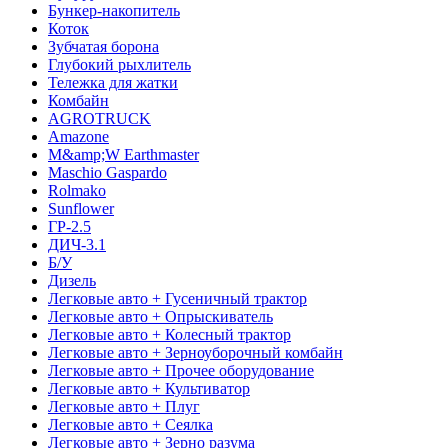
Бункер-накопитель
Коток
Зубчатая борона
Глубокий рыхлитель
Тележка для жатки
Комбайн
AGROTRUCK
Amazone
M&amp;W Earthmaster
Maschio Gaspardo
Rolmako
Sunflower
ГР-2.5
ДИЧ-3.1
Б/У
Дизель
Легковые авто + Гусеничный трактор
Легковые авто + Опрыскиватель
Легковые авто + Колесный трактор
Легковые авто + Зерноуборочный комбайн
Легковые авто + Прочее оборудование
Легковые авто + Культиватор
Легковые авто + Плуг
Легковые авто + Сеялка
Легковые авто + Зерно разума