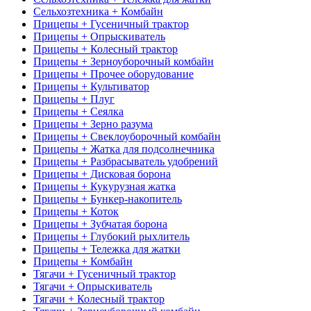
Сельхозтехника + Комбайн
Прицепы + Гусеничный трактор
Прицепы + Опрыскиватель
Прицепы + Колесный трактор
Прицепы + Зерноуборочный комбайн
Прицепы + Прочее оборудование
Прицепы + Культиватор
Прицепы + Плуг
Прицепы + Сеялка
Прицепы + Зерно разума
Прицепы + Свеклоуборочный комбайн
Прицепы + Жатка для подсолнечника
Прицепы + Разбрасыватель удобрений
Прицепы + Дисковая борона
Прицепы + Кукурузная жатка
Прицепы + Бункер-накопитель
Прицепы + Коток
Прицепы + Зубчатая борона
Прицепы + Глубокий рыхлитель
Прицепы + Тележка для жатки
Прицепы + Комбайн
Тягачи + Гусеничный трактор
Тягачи + Опрыскиватель
Тягачи + Колесный трактор