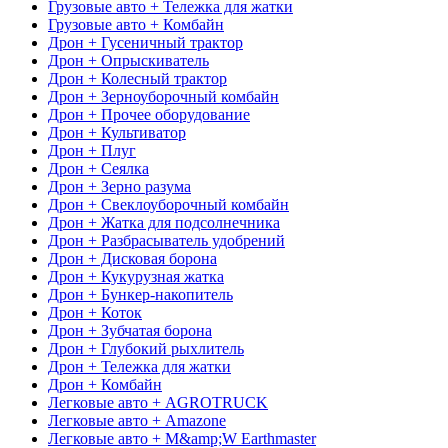
Грузовые авто + Тележка для жатки
Грузовые авто + Комбайн
Дрон + Гусеничный трактор
Дрон + Опрыскиватель
Дрон + Колесный трактор
Дрон + Зерноуборочный комбайн
Дрон + Прочее оборудование
Дрон + Культиватор
Дрон + Плуг
Дрон + Сеялка
Дрон + Зерно разума
Дрон + Свеклоуборочный комбайн
Дрон + Жатка для подсолнечника
Дрон + Разбрасыватель удобрений
Дрон + Дисковая борона
Дрон + Кукурузная жатка
Дрон + Бункер-накопитель
Дрон + Коток
Дрон + Зубчатая борона
Дрон + Глубокий рыхлитель
Дрон + Тележка для жатки
Дрон + Комбайн
Легковые авто + AGROTRUCK
Легковые авто + Amazone
Легковые авто + M&amp;W Earthmaster