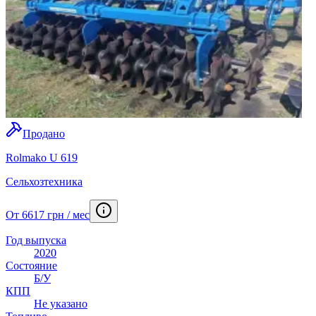
Продано
Rolmako U 619
Сельхозтехника
От 6617 грн / мес
Год выпуска
2020
Состояние
Б/У
КПП
Не указано