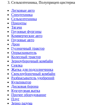
Сельхозтехника, Полуприцеп-цистерна
Легковые авто
Спецтехника
Сельхозтехника
Прицепы
Тягачи
Грузовые фургоны
Коммерческие авто
Грузовые авто
Дрон
Гусеничный трактор
Опрыскиватель
Колесный трактор
Зерноуборочный комбайн
Сеялка
Жатка для подсолнечника
Свеклоуборочный комбайн
Разбрасыватель удобрений
Культиватор
Дисковая борона
Кукурузная жатка
Прочее оборудование
Плуг
Зерно разума