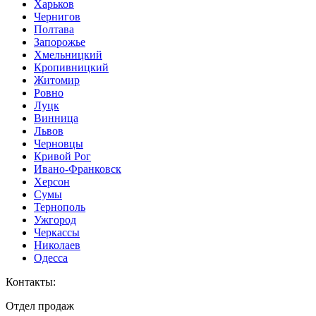
Харьков
Чернигов
Полтава
Запорожье
Хмельницкий
Кропивницкий
Житомир
Ровно
Луцк
Винница
Львов
Черновцы
Кривой Рог
Ивано-Франковск
Херсон
Сумы
Тернополь
Ужгород
Черкассы
Николаев
Одесса
Контакты
:
Отдел продаж