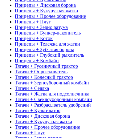
Прицепы + Дисковая борона
Прицепы + Кукурузная жатка
Прицепы + Прочее оборудование
Прицепы + Плуг
Прицепы + Зерно разума
Прицепы + Бункер-накопитель
Прицепы + Коток
Прицепы + Тележка для жатки
Прицепы + Зубчатая борона
Прицепы + Глубокий рыхлитель
Прицепы + Комбайн
Тягачи + Гусеничный трактор
Тягачи + Опрыскиватель
Тягачи + Колесный трактор
Тягачи + Зерноуборочный комбайн
Тягачи + Сеялка
Тягачи + Жатка для подсолнечника
Тягачи + Свеклоуборочный комбайн
Тягачи + Разбрасыватель удобрений
Тягачи + Культиватор
Тягачи + Дисковая борона
Тягачи + Кукурузная жатка
Тягачи + Прочее оборудование
Тягачи + Плуг