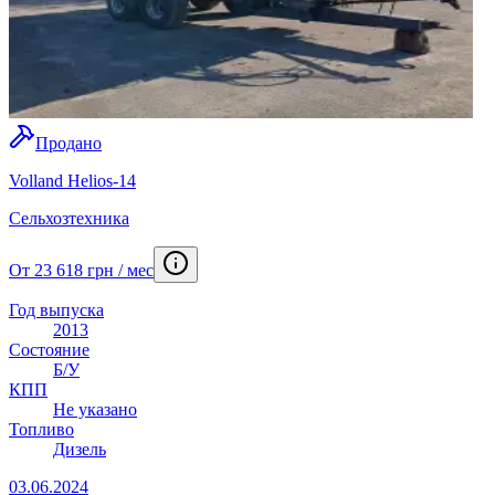
Продано
Volland Helios-14
Сельхозтехника
От 23 618 грн / мес
Год выпуска
2013
Состояние
Б/У
КПП
Не указано
Топливо
Дизель
03.06.2024