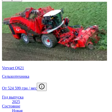
Vervaet Q621
Сельхозтехника
От 524 599 грн / мес
Год выпуска
2025
Состояние
Новая