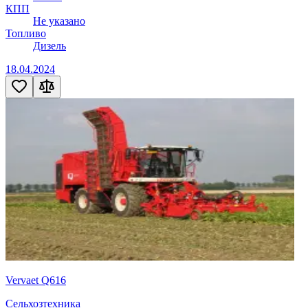
КПП
Не указано
Топливо
Дизель
18.04.2024
Vervaet Q616
Сельхозтехника