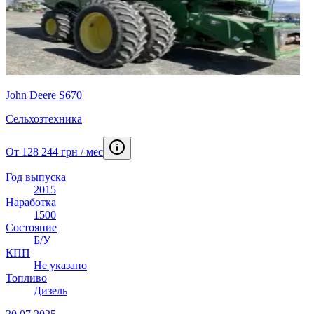
John Deere S670
Сельхозтехника
От 128 244 грн / мес
Год выпуска
2015
Наработка
1500
Состояние
Б/У
КПП
Не указано
Топливо
Дизель