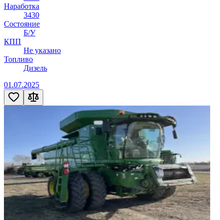
Наработка
3430
Состояние
Б/У
КПП
Не указано
Топливо
Дизель
01.07.2025