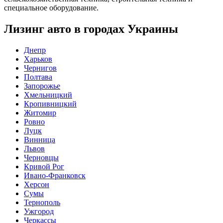
специальное оборудование.
Лизинг авто в городах Украины
Днепр
Харьков
Чернигов
Полтава
Запорожье
Хмельницкий
Кропивницкий
Житомир
Ровно
Луцк
Винница
Львов
Черновцы
Кривой Рог
Ивано-Франковск
Херсон
Сумы
Тернополь
Ужгород
Черкассы