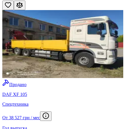
Продано
DAF XF 105
Спецтехника
От 38 527 грн / мес
Год выпуска