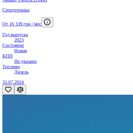
Спецтехника
От 16 339 грн / мес
Год выпуска
2023
Состояние
Новая
КПП
Не указано
Топливо
Дизель
31.07.2024