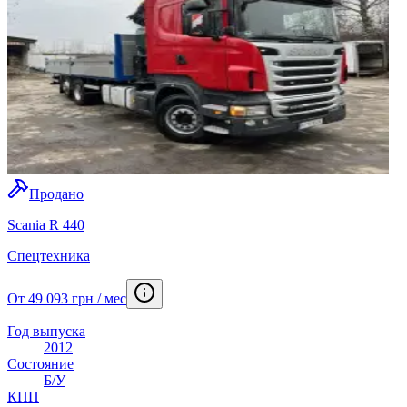
Продано
Scania R 440
Спецтехника
От 49 093 грн / мес
Год выпуска
2012
Состояние
Б/У
КПП