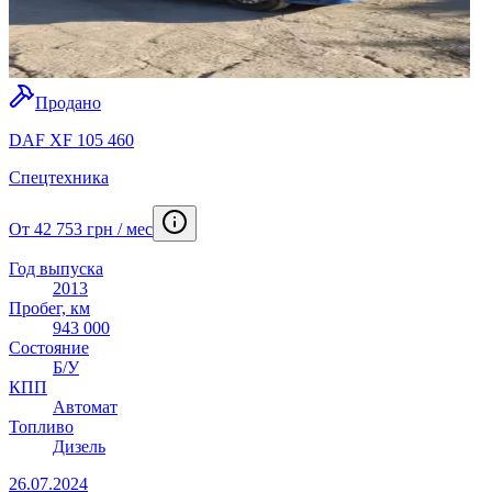
Продано
DAF XF 105 460
Спецтехника
От 42 753 грн / мес
Год выпуска
2013
Пробег, км
943 000
Состояние
Б/У
КПП
Автомат
Топливо
Дизель
26.07.2024