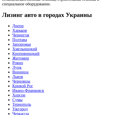
специальное оборудование.
Лизинг авто в городах Украины
Днепр
Харьков
Чернигов
Полтава
Запорожье
Хмельницкий
Кропивницкий
Житомир
Ровно
Луцк
Винница
Львов
Черновцы
Кривой Рог
Ивано-Франковск
Херсон
Сумы
Тернополь
Ужгород
Черкассы