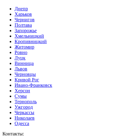
Днепр
Харьков
Чернигов
Полтава
Запорожье
Хмельницкий
Кропивницкий
Житомир
Ровно
Луцк
Винница
Львов
Черновцы
Кривой Рог
Ивано-Франковск
Херсон
Сумы
Тернополь
Ужгород
Черкассы
Николаев
Одесса
Контакты
: