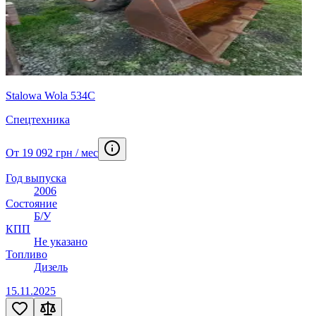
Stalowa Wola 534C
Спецтехника
От 19 092 грн / мес
Год выпуска
2006
Состояние
Б/У
КПП
Не указано
Топливо
Дизель
15.11.2025