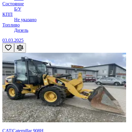
Состояние
Б/У
КПП
Не указано
Топливо
Дизель
03.03.2025
CAT|Caterpillar 908H