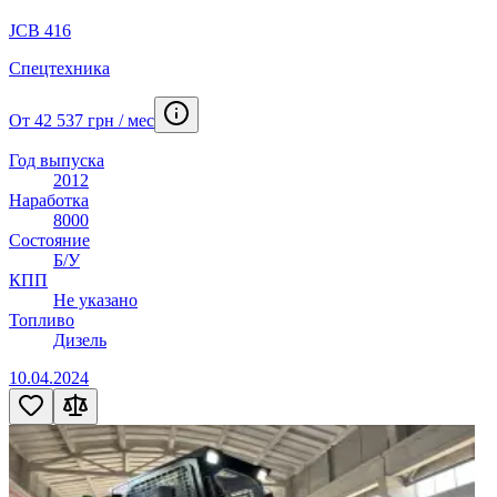
JCB 416
Спецтехника
От 42 537 грн / мес
Год выпуска
2012
Наработка
8000
Состояние
Б/У
КПП
Не указано
Топливо
Дизель
10.04.2024