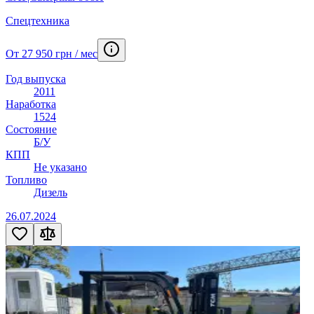
Спецтехника
От 27 950 грн / мес
Год выпуска
2011
Наработка
1524
Состояние
Б/У
КПП
Не указано
Топливо
Дизель
26.07.2024