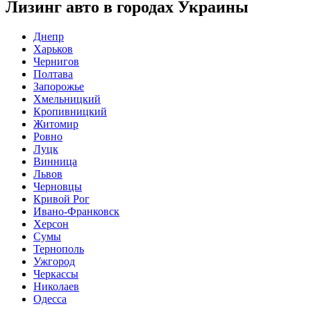
Лизинг авто в городах Украины
Днепр
Харьков
Чернигов
Полтава
Запорожье
Хмельницкий
Кропивницкий
Житомир
Ровно
Луцк
Винница
Львов
Черновцы
Кривой Рог
Ивано-Франковск
Херсон
Сумы
Тернополь
Ужгород
Черкассы
Николаев
Одесса