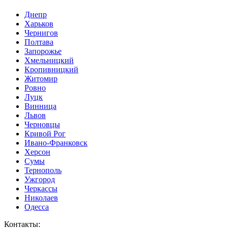
Днепр
Харьков
Чернигов
Полтава
Запорожье
Хмельницкий
Кропивницкий
Житомир
Ровно
Луцк
Винница
Львов
Черновцы
Кривой Рог
Ивано-Франковск
Херсон
Сумы
Тернополь
Ужгород
Черкассы
Николаев
Одесса
Контакты
: