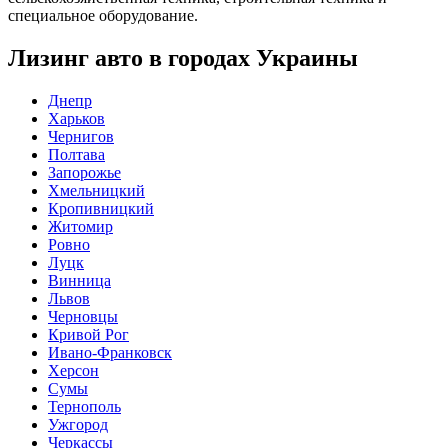
специальное оборудование.
Лизинг авто в городах Украины
Днепр
Харьков
Чернигов
Полтава
Запорожье
Хмельницкий
Кропивницкий
Житомир
Ровно
Луцк
Винница
Львов
Черновцы
Кривой Рог
Ивано-Франковск
Херсон
Сумы
Тернополь
Ужгород
Черкассы