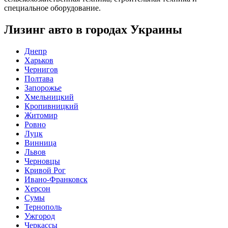
специальное оборудование.
Лизинг авто в городах Украины
Днепр
Харьков
Чернигов
Полтава
Запорожье
Хмельницкий
Кропивницкий
Житомир
Ровно
Луцк
Винница
Львов
Черновцы
Кривой Рог
Ивано-Франковск
Херсон
Сумы
Тернополь
Ужгород
Черкассы