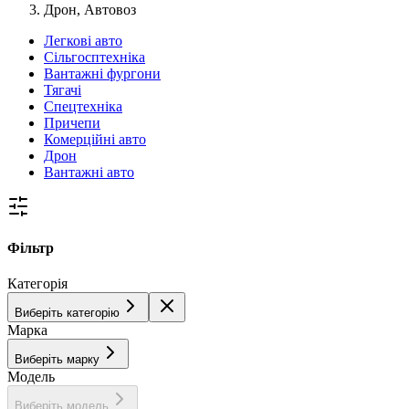
Дрон, Автовоз
Легкові авто
Сільгосптехніка
Вантажні фургони
Тягачі
Спецтехніка
Причепи
Комерційні авто
Дрон
Вантажні авто
Фільтр
Категорія
Виберіть категорію
Марка
Виберіть марку
Модель
Виберіть модель