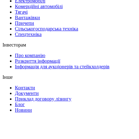
Електромобілі
Комерційні автомобілі
Тягачі
Вантажівки
Причепи
Сільськогосподарська техніка
Спецтехніка
Інвесторам
Про компанію
Розкриття інформації
Інформація для аукціонерів та стейкхолдерів
Інше
Контакти
Документи
Приклад договору лізингу
Блог
Новини