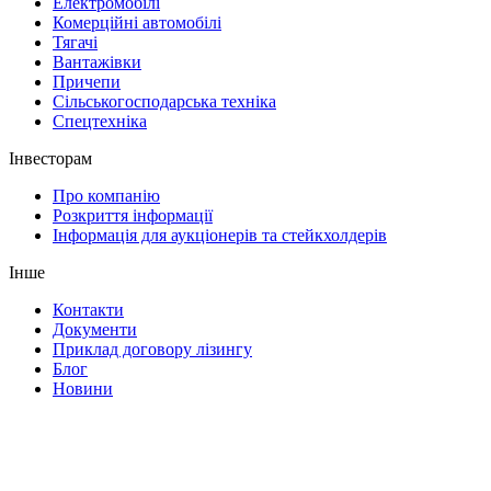
Електромобілі
Комерційні автомобілі
Тягачі
Вантажівки
Причепи
Сільськогосподарська техніка
Спецтехніка
Інвесторам
Про компанію
Розкриття інформації
Інформація для аукціонерів та стейкхолдерів
Інше
Контакти
Документи
Приклад договору лізингу
Блог
Новини