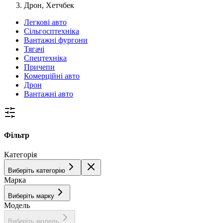
Дрон, Хетчбек
Легкові авто
Сільгосптехніка
Вантажні фургони
Тягачі
Спецтехніка
Причепи
Комерційні авто
Дрон
Вантажні авто
Фільтр
Категорія
Виберіть категорію
Марка
Виберіть марку
Модель
Виберіть модель