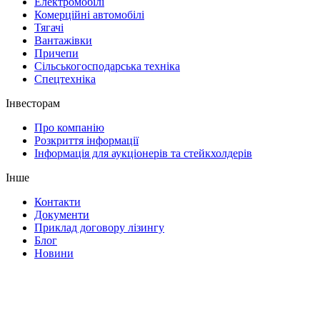
Електромобілі
Комерційні автомобілі
Тягачі
Вантажівки
Причепи
Сільськогосподарська техніка
Спецтехніка
Інвесторам
Про компанію
Розкриття інформації
Інформація для аукціонерів та стейкхолдерів
Інше
Контакти
Документи
Приклад договору лізингу
Блог
Новини