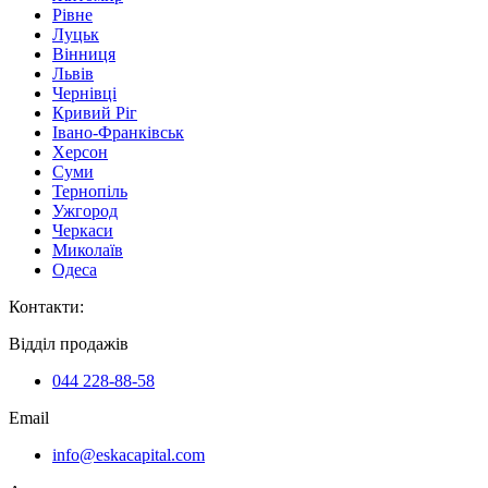
Рівне
Луцьк
Вінниця
Львів
Чернівці
Кривий Ріг
Івано-Франківськ
Херсон
Суми
Тернопіль
Ужгород
Черкаси
Миколаїв
Одеса
Контакти
:
Відділ продажів
044 228-88-58
Email
info@eskacapital.com