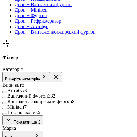
Дрон + Вантажний фургон
Дрон + Мінівен
Дрон + Фургон
Дрон + Рефрижератор
Дрон + Автобус
Дрон + Вантажопасажирський фургон
Фільтр
Категорія
Виберіть категорію
Види авто
Автобус
9
Вантажний фургон
332
Вантажопасажирський фургон
8
Мінівен
7
Позашляховик
5
Рефрижератор
76
Показати ще 2
Фургон
10
Марка