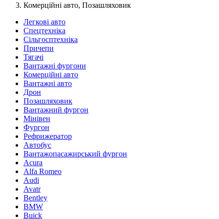
Комерційні авто, Позашляховик
Легкові авто
Спецтехніка
Сільгосптехніка
Причепи
Тягачі
Вантажні фургони
Комерційні авто
Вантажні авто
Дрон
Позашляховик
Вантажний фургон
Мінівен
Фургон
Рефрижератор
Автобус
Вантажопасажирський фургон
Acura
Alfa Romeo
Audi
Avatr
Bentley
BMW
Buick