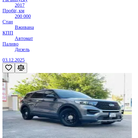
2017
Пробіг, км
200 000
Стан
Вживана
КПП
Автомат
Паливо
Дизель
03.12.2025