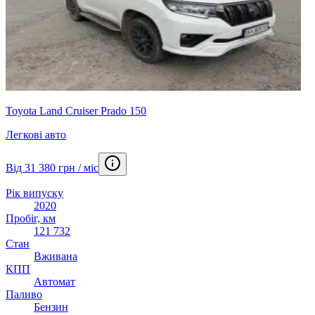
Toyota Land Cruiser Prado 150
Легкові авто
Від 31 380 грн / міс
Рік випуску
2020
Пробіг, км
121 732
Стан
Вживана
КПП
Автомат
Паливо
Бензин