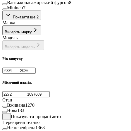
Вантажопасажирський фургон
8
Мінівен
7
Рефрижератор
76
Показати ще 2
Фургон
10
Марка
Виберіть марку
Модель
Виберіть модель
Рік випуску
Місячний платіж
Стан
Вживана
1270
Нова
133
Показувати продані авто
Перевірена техніка
Не перевірена
1368