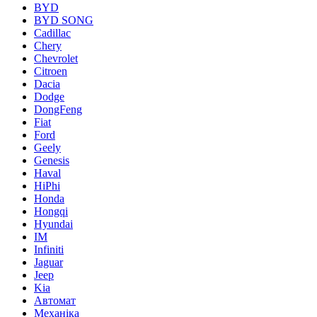
BYD
BYD SONG
Cadillac
Chery
Chevrolet
Citroen
Dacia
Dodge
DongFeng
Fiat
Ford
Geely
Genesis
Haval
HiPhi
Honda
Hongqi
Hyundai
IM
Infiniti
Jaguar
Jeep
Kia
Автомат
Механіка