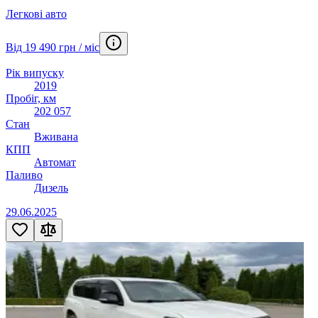
Легкові авто
Від 19 490 грн / міс
Рік випуску
2019
Пробіг, км
202 057
Стан
Вживана
КПП
Автомат
Паливо
Дизель
29.06.2025