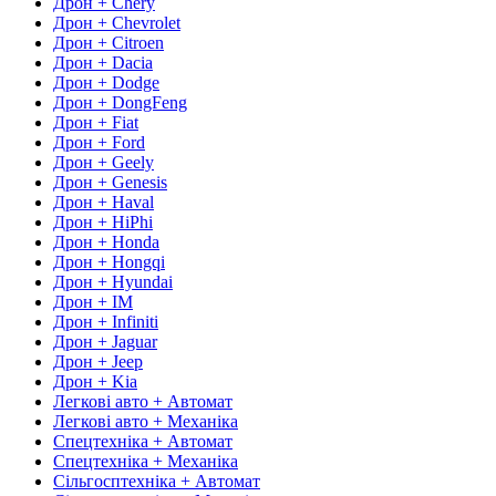
Дрон + Chery
Дрон + Chevrolet
Дрон + Citroen
Дрон + Dacia
Дрон + Dodge
Дрон + DongFeng
Дрон + Fiat
Дрон + Ford
Дрон + Geely
Дрон + Genesis
Дрон + Haval
Дрон + HiPhi
Дрон + Honda
Дрон + Hongqi
Дрон + Hyundai
Дрон + IM
Дрон + Infiniti
Дрон + Jaguar
Дрон + Jeep
Дрон + Kia
Легкові авто + Автомат
Легкові авто + Механіка
Спецтехніка + Автомат
Спецтехніка + Механіка
Сільгосптехніка + Автомат