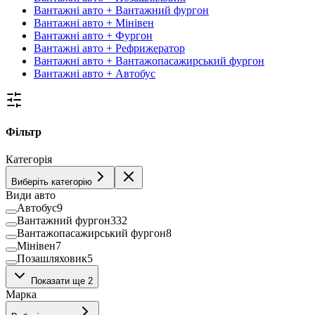
Вантажні авто + Вантажний фургон
Вантажні авто + Мінівен
Вантажні авто + Фургон
Вантажні авто + Рефрижератор
Вантажні авто + Вантажопасажирський фургон
Вантажні авто + Автобус
Фільтр
Категорія
Виберіть категорію
Види авто
Автобус
9
Вантажний фургон
332
Вантажопасажирський фургон
8
Мінівен
7
Позашляховик
5
Рефрижератор
76
Показати ще 2
Фургон
10
Марка