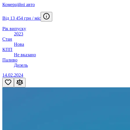
Комерційні авто
Від 13 454 грн / міс
Рік випуску
2023
Стан
Нова
КПП
Не вказано
Паливо
Дизель
14.02.2024