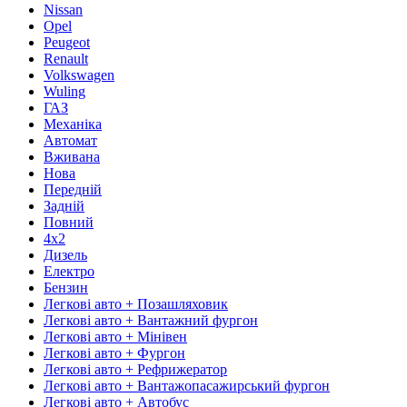
Nissan
Opel
Peugeot
Renault
Volkswagen
Wuling
ГАЗ
Механіка
Автомат
Вживана
Нова
Передній
Задній
Повний
4х2
Дизель
Електро
Бензин
Легкові авто + Позашляховик
Легкові авто + Вантажний фургон
Легкові авто + Мінівен
Легкові авто + Фургон
Легкові авто + Рефрижератор
Легкові авто + Вантажопасажирський фургон
Легкові авто + Автобус