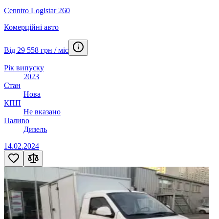
Cenntro Logistar 260
Комерційні авто
Від 29 558 грн / міс
Рік випуску
2023
Стан
Нова
КПП
Не вказано
Паливо
Дизель
14.02.2024