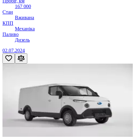
Пробіг, км
167 000
Стан
Вживана
КПП
Механіка
Паливо
Дизель
02.07.2024