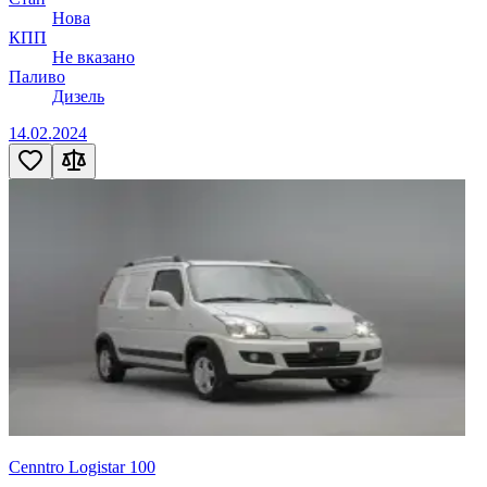
Нова
КПП
Не вказано
Паливо
Дизель
14.02.2024
Cenntro Logistar 100