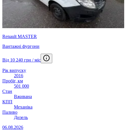
Renault MASTER
Вантажні фургони
Від 10 240 грн / міс
Рік випуску
2016
Пробіг, км
501 000
Стан
Вживана
КПП
Механіка
Паливо
Дизель
06.08.2026