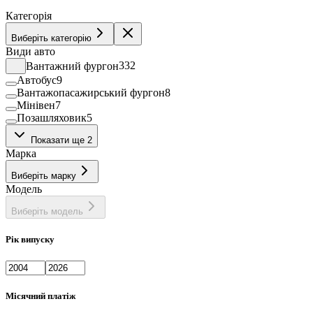
Категорія
Виберіть категорію
Види авто
Вантажний фургон
332
Автобус
9
Вантажопасажирський фургон
8
Мінівен
7
Позашляховик
5
Рефрижератор
76
Показати ще 2
Фургон
10
Марка
Виберіть марку
Модель
Виберіть модель
Рік випуску
Місячний платіж