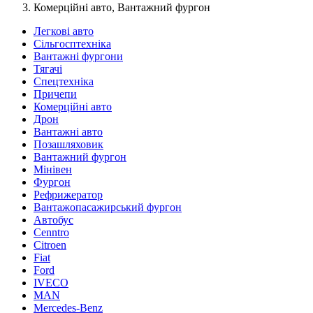
Комерційні авто, Вантажний фургон
Легкові авто
Сільгосптехніка
Вантажні фургони
Тягачі
Спецтехніка
Причепи
Комерційні авто
Дрон
Вантажні авто
Позашляховик
Вантажний фургон
Мінівен
Фургон
Рефрижератор
Вантажопасажирський фургон
Автобус
Cenntro
Citroen
Fiat
Ford
IVECO
MAN
Mercedes-Benz