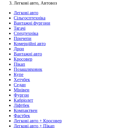
Легкові авто, Автовоз
Легкові авто
Сільгосптехніка
Вантажні фургони
Тягачі
Спецтехніка
Причепи
Комерційні авто
Дрон
Вантажні авто
Кросовер
Пікап
Позашляховик
Купе
Хетчбек
Седан
Мінівен
Фургон
Кабріолет
Ліфтбек
Компактвен
Фастбек
Легкові авто + Кросовер
Легкові авто + Пікап