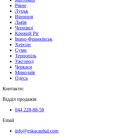
Рівне
Луцьк
Вінниця
Львів
Чернівці
Кривий Ріг
Івано-Франківськ
Херсон
Суми
Тернопіль
Ужгород
Черкаси
Миколаїв
Одеса
Контакти
:
Відділ продажів
044 228-88-58
Email
info@eskacapital.com