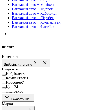
Вантажні авто + Седан
Вантажні авто + Мінівен
Вантажні авто + Фургон
Вантажні авто + Кабріолет
Вантажні авто + Ліфтбек
Вантажні авто + Компактвен
Вантажні авто + Фастбек
Фільтр
Категорія
Виберіть категорію
Види авто
Кабріолет
8
Компактвен
11
Кросовер
7
Купе
24
Ліфтбек
36
Мінівен
39
Показати ще 6
Пікап
38
Марка
Позашляховик
1398
Седан
443