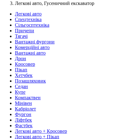
Легкові авто, Гусеничний екскаватор
Легкові авто
Спецтехніка
Сільгосптехніка
Причепи
Тягачі
Вантажні фургони
Комерційні авто
Вантажні авто
Дрон
Кросовер
Пікап
Хетчбек
Позашляховик
Седан
Купе
Компактвен
Мінівен
Кабріолет
Фургон
Ліфтбек
Фастбек
Легкові авто + Кросовер
Легкові авто + Пікап