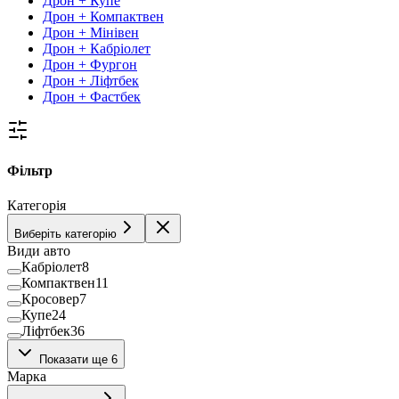
Дрон + Купе
Дрон + Компактвен
Дрон + Мінівен
Дрон + Кабріолет
Дрон + Фургон
Дрон + Ліфтбек
Дрон + Фастбек
Фільтр
Категорія
Виберіть категорію
Види авто
Кабріолет
8
Компактвен
11
Кросовер
7
Купе
24
Ліфтбек
36
Мінівен
39
Показати ще 6
Пікап
38
Марка
Позашляховик
1398
Седан
443