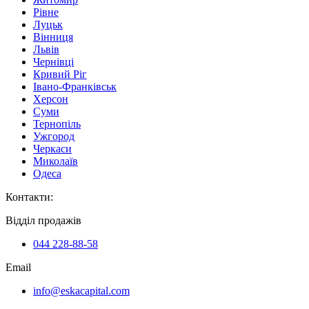
Рівне
Луцьк
Вінниця
Львів
Чернівці
Кривий Ріг
Івано-Франківськ
Херсон
Суми
Тернопіль
Ужгород
Черкаси
Миколаїв
Одеса
Контакти
:
Відділ продажів
044 228-88-58
Email
info@eskacapital.com