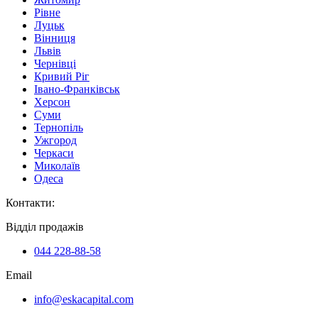
Рівне
Луцьк
Вінниця
Львів
Чернівці
Кривий Ріг
Івано-Франківськ
Херсон
Суми
Тернопіль
Ужгород
Черкаси
Миколаїв
Одеса
Контакти
:
Відділ продажів
044 228-88-58
Email
info@eskacapital.com