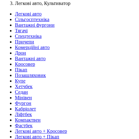
Легкові авто, Культиватор
Легкові авто
Сільгосптехніка
Вантажні фургони
Тягачі
Спецтехніка
Причепи
Комерційні авто
Дрон
Вантажні авто
Кросовер
Пікап
Позашляховик
Купе
Хетчбек
Седан
Мінівен
Фургон
Кабріолет
Ліфтбек
Компактвен
Фастбек
Легкові авто + Кросовер
Легкові авто + Пікап