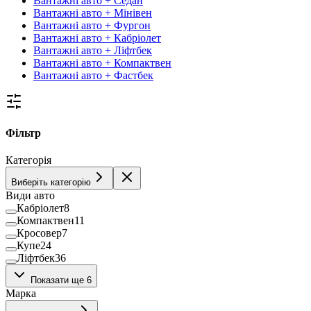
Вантажні авто + Седан
Вантажні авто + Мінівен
Вантажні авто + Фургон
Вантажні авто + Кабріолет
Вантажні авто + Ліфтбек
Вантажні авто + Компактвен
Вантажні авто + Фастбек
Фільтр
Категорія
Виберіть категорію
Види авто
Кабріолет
8
Компактвен
11
Кросовер
7
Купе
24
Ліфтбек
36
Мінівен
39
Показати ще 6
Пікап
38
Марка
Позашляховик
1398
Седан
443