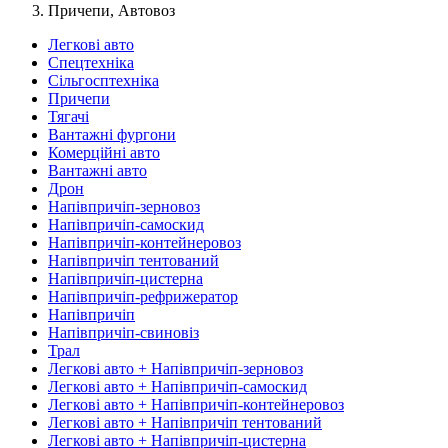
Причепи, Автовоз
Легкові авто
Спецтехніка
Сільгосптехніка
Причепи
Тягачі
Вантажні фургони
Комерційні авто
Вантажні авто
Дрон
Напівпричіп-зерновоз
Напівпричіп-самоскид
Напівпричіп-контейнеровоз
Напівпричіп тентований
Напівпричіп-цистерна
Напівпричіп-рефрижератор
Напівпричіп
Напівпричіп-свиновіз
Трал
Легкові авто + Напівпричіп-зерновоз
Легкові авто + Напівпричіп-самоскид
Легкові авто + Напівпричіп-контейнеровоз
Легкові авто + Напівпричіп тентований
Легкові авто + Напівпричіп-цистерна