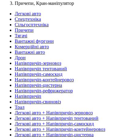
Причепи, Кран-маніпулятор
Легкові авто
Спецтехніка
Сільгосптехніка
Причепи
Тягачі
Вантажні фургони
Комерційні авто
Вантажні авто
Дрон
Напівпричіп-зерновоз
Напівпричіп тентований
Напівпричіп-самоскид
Напівпричіп-контейнеровоз
Напівпричіп-цистерна
Напівпричіп-рефрижератор
Напівпричіп
Напівпричіп-свиновіз
Трал
Легкові авто + Напівпричіп-зерновоз
Легкові авто + Напівпричіп тентований
Легкові авто + Напівпричіп-самоскид
Легкові авто + Напівпричіп-контейнеровоз
Легкові авто + Напівпричіп-цистерна