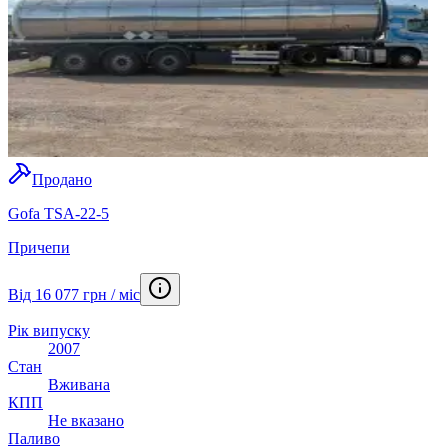
Продано
Gofa TSA-22-5
Причепи
Від 16 077 грн / міс
Рік випуску
2007
Стан
Вживана
КПП
Не вказано
Паливо