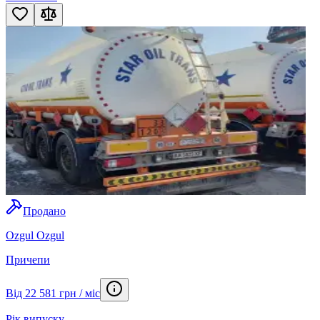
Продано
Ozgul Ozgul
Причепи
Від 22 581 грн / міс
Рік випуску