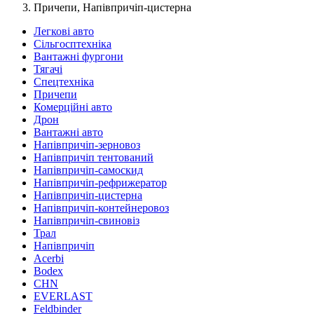
Причепи, Напівпричіп-цистерна
Легкові авто
Сільгосптехніка
Вантажні фургони
Тягачі
Спецтехніка
Причепи
Комерційні авто
Дрон
Вантажні авто
Напівпричіп-зерновоз
Напівпричіп тентований
Напівпричіп-самоскид
Напівпричіп-рефрижератор
Напівпричіп-цистерна
Напівпричіп-контейнеровоз
Напівпричіп-свиновіз
Трал
Напівпричіп
Acerbi
Bodex
CHN
EVERLAST
Feldbinder