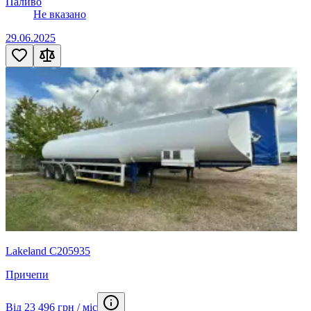
Паливо
Не вказано
29.06.2025
Lakeland С205935
Причепи
Від 23 496 грн / міс