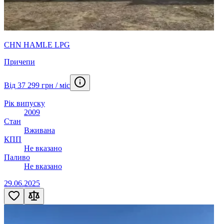
CHN HAMLE LPG
Причепи
Від 37 299 грн / міс
Рік випуску
2009
Стан
Вживана
КПП
Не вказано
Паливо
Не вказано
29.06.2025