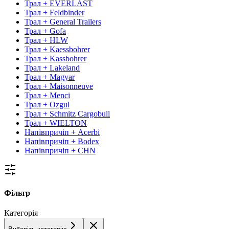
Трал + EVERLAST
Трал + Feldbinder
Трал + General Trailers
Трал + Gofa
Трал + HLW
Трал + Kaessbohrer
Трал + Kassbohrer
Трал + Lakeland
Трал + Magyar
Трал + Maisonneuve
Трал + Menci
Трал + Ozgul
Трал + Schmitz Cargobull
Трал + WIELTON
Напівпричіп + Acerbi
Напівпричіп + Bodex
Напівпричіп + CHN
Фільтр
Категорія