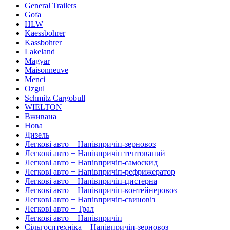
General Trailers
Gofa
HLW
Kaessbohrer
Kassbohrer
Lakeland
Magyar
Maisonneuve
Menci
Ozgul
Schmitz Cargobull
WIELTON
Вживана
Нова
Дизель
Легкові авто + Напівпричіп-зерновоз
Легкові авто + Напівпричіп тентований
Легкові авто + Напівпричіп-самоскид
Легкові авто + Напівпричіп-рефрижератор
Легкові авто + Напівпричіп-цистерна
Легкові авто + Напівпричіп-контейнеровоз
Легкові авто + Напівпричіп-свиновіз
Легкові авто + Трал
Легкові авто + Напівпричіп
Сільгосптехніка + Напівпричіп-зерновоз