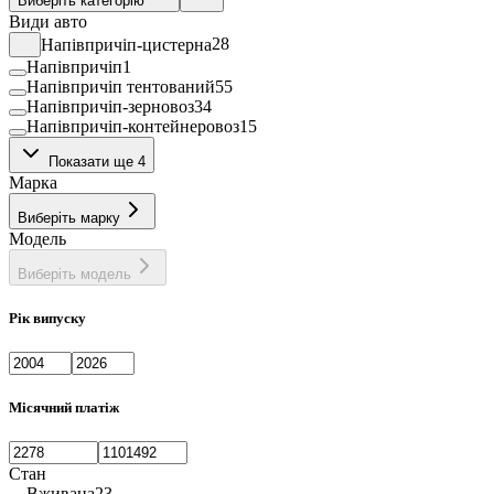
Виберіть категорію
Види авто
Напівпричіп-цистерна
28
Напівпричіп
1
Напівпричіп тентований
55
Напівпричіп-зерновоз
34
Напівпричіп-контейнеровоз
15
Напівпричіп-рефрижератор
10
Показати ще 4
Напівпричіп-самоскид
54
Марка
Напівпричіп-свиновіз
3
Трал
2
Виберіть марку
Модель
Виберіть модель
Рік випуску
Місячний платіж
Стан
Вживана
23