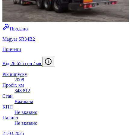
Продано
Magyar SR34B2
Причепи
Від 26 655 грн / міс
Рік випуску
2008
Пробіг, км
348 812
Стан
Вживана
КПП
Не вказано
Паливо
Не вказано
21.03.2025