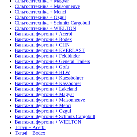
Сільгосптехніка + Magyar
Сільгосптехніка + Maisonneuve
Сільгосптехніка + Menci
Сільгосптехніка + Ozgul
Сільгосптехніка + Schmitz Cargobull
Сільгосптехніка + WIELTON
Вантажні фургони + Acerbi
Вантажні фургони + Bodex
Вантажні фургони + CHN
Вантажні фургони + EVERLAST
Вантажні фургони + Feldbinder
Вантажні фургони + General Trailers
Вантажні фургони + Gofa
Вантажні фургони + HLW
Вантажні фургони + Kaessbohrer
Вантажні фургони + Kassbohrer
Вантажні фургони + Lakeland
Вантажні фургони + Magyar
Вантажні фургони + Maisonneuve
Вантажні фургони + Menci
Вантажні фургони + Ozgul
Вантажні фургони + Schmitz Cargobull
Вантажні фургони + WIELTON
Тягачі + Acerbi
Тягачі + Bodex