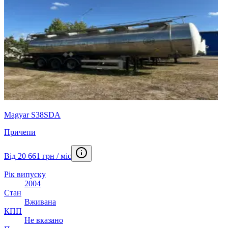
Magyar S38SDA
Причепи
Від 20 661 грн / міс
Рік випуску
2004
Стан
Вживана
КПП
Не вказано