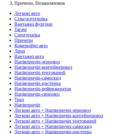
Причепи, Позашляховик
Легкові авто
Сільгосптехніка
Вантажні фургони
Тягачі
Спецтехніка
Причепи
Комерційні авто
Дрон
Вантажні авто
Напівпричіп-зерновоз
Напівпричіп-контейнеровоз
Напівпричіп тентований
Напівпричіп-самоскид
Напівпричіп-цистерна
Напівпричіп-рефрижератор
Напівпричіп-свиновіз
Трал
Напівпричіп
Легкові авто + Напівпричіп-зерновоз
Легкові авто + Напівпричіп-контейнеровоз
Легкові авто + Напівпричіп тентований
Легкові авто + Напівпричіп-самоскид
Легкові авто + Напівпричіп-цистерна