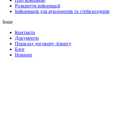
Про компанію
Розкриття інформації
Інформація для аукціонерів та стейкхолдерів
Інше
Контакти
Документи
Приклад договору лізингу
Блог
Новини