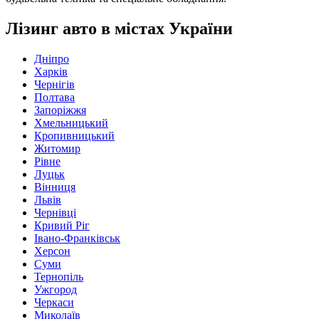
Лізинг авто в містах України
Дніпро
Харків
Чернігів
Полтава
Запоріжжя
Хмельницький
Кропивницький
Житомир
Рівне
Луцьк
Вінниця
Львів
Чернівці
Кривий Ріг
Івано-Франківськ
Херсон
Суми
Тернопіль
Ужгород
Черкаси
Миколаїв